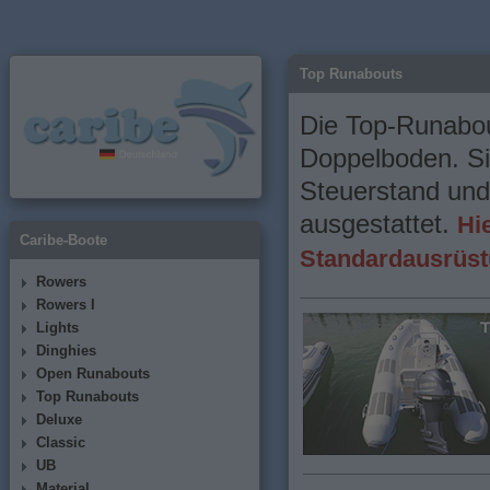
Top Runabouts
Die Top-Runabou
Doppelboden. Si
Steuerstand und
ausgestattet.
Hi
Caribe-Boote
Standardausrüs
Rowers
Rowers I
Lights
Dinghies
Open Runabouts
Top Runabouts
Deluxe
Classic
UB
Material