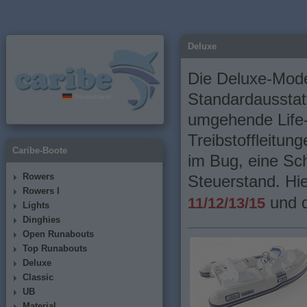
Deluxe
Die Deluxe-Mode
Standardausstat
umgehende Life-
Treibstoffleitun
Caribe-Boote
im Bug, eine Sch
Rowers
Steuerstand. Hi
Rowers I
und d
11/12/13/15
Lights
Dinghies
Open Runabouts
Top Runabouts
Deluxe
Classic
UB
Material